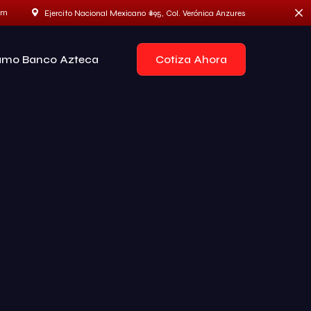
om
Ejercito Nacional Mexicano #95, Col. Verónica Anzures
Cotiza Ahora
ámo Banco Azteca
Benelli