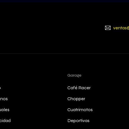
ventas
Garage
o
Café Racer
anos
Chopper
ales
Cuatrimotos
cidad
Deportivas