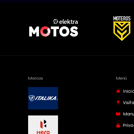
Marcas
Menú
Inici
Visít
Manu
Priva