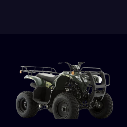
Línea Z
Motonetas
Naked
Trabajo
Urbanas
Vort-X