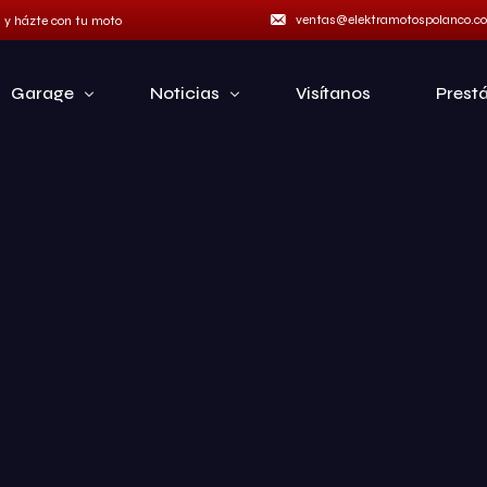
ventas@elektramotospolanco.c
a y házte con tu moto
Garage
Noticias
Visítanos
Prest
Marcas
Categorías
Italika
Hero
Café Racer
Italika
Chopper
Hero Motos
Cuatrimotos
Benelli Motos
Deportivas
Manuales
Doble Propósito
Eléctrica