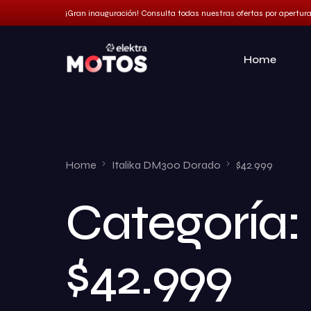
¡Gran inauguración! Consulta todas nuestras ofertas por apertur
Home
Home
Italika DM300 Dorado
$42.999
Categoría:
$42.999