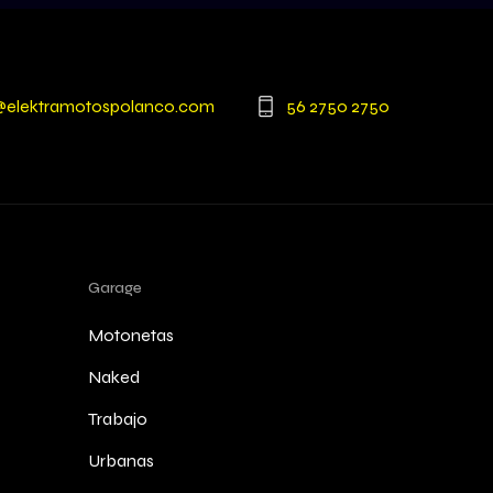
@elektramotospolanco.com
56 2750 2750
Garage
Motonetas
Naked
Trabajo
Urbanas