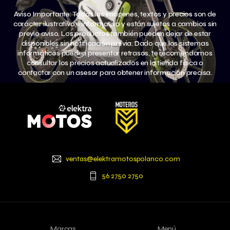
Aviso Importante: Todas las imágenes, textos y precios son de
carácter ilustrativo e informativo y están sujetos a cambios sin
previo aviso. Los productos también pueden dejar de estar
disponibles sin notificación previa. Dado que los sistemas
informáticos pueden presentar retrasos, te recomendamos
consultar los precios actualizados en la tienda física o
contactar con un asesor para obtener información precisa.
Voltium Gravity
ventas@elektramotospolanco.com
56 2750 2750
Marcas
Menú