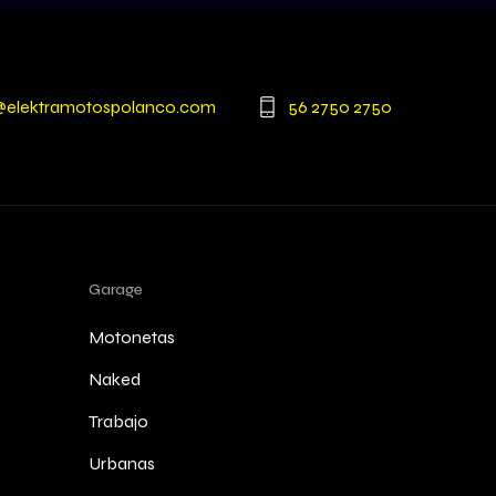
@elektramotospolanco.com
56 2750 2750
Garage
Motonetas
Naked
Trabajo
Urbanas