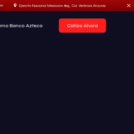
om
Ejercito Nacional Mexicano #95, Col. Verónica Anzures
Cotiza Ahora
ámo Banco Azteca
Benelli