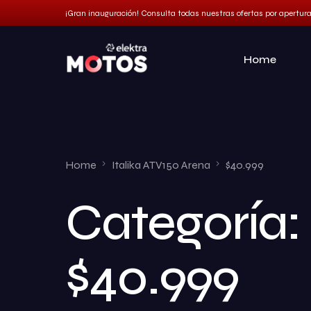
¡Gran inauguración! Consulta todas nuestras ofertas por apertur
Home
Home
Italika ATV150 Arena
$40.999
Categoría:
$40.999