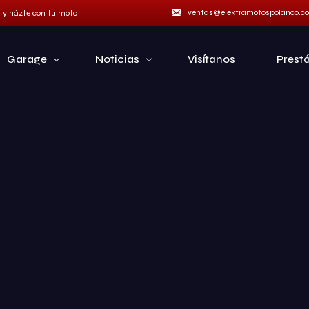
ventas@elektramotospolanco.c
a y házte con tu moto
Garage
Noticias
Visítanos
Prest
Marcas
Categorías
Italika
Hero
Café Racer
Italika
Chopper
Hero Motos
Cuatrimotos
Benelli Motos
Deportivas
Manuales
Doble Propósito
Eléctrica