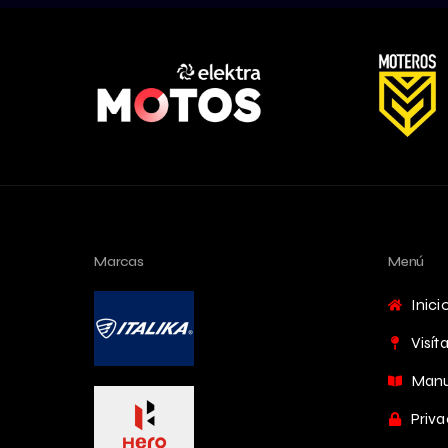
Marcas
Menú
Inici
Visít
Manu
Priva