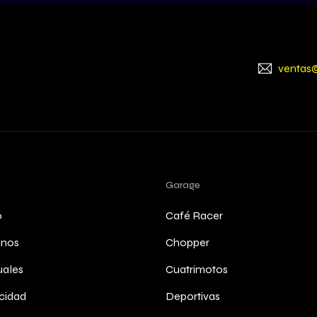
ventas
Garage
o
Café Racer
anos
Chopper
ales
Cuatrimotos
cidad
Deportivas