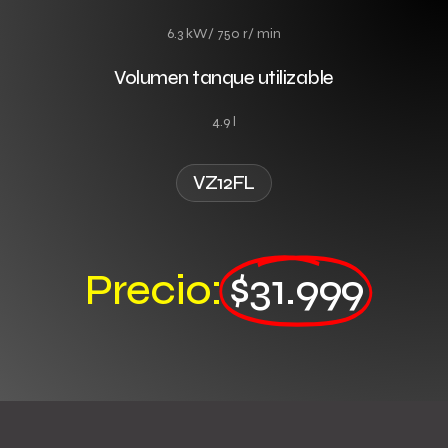
6.3 kW/ 750 r/ min
Volumen tanque utilizable
4.9 l
VZ12FL
Precio:
$31.999